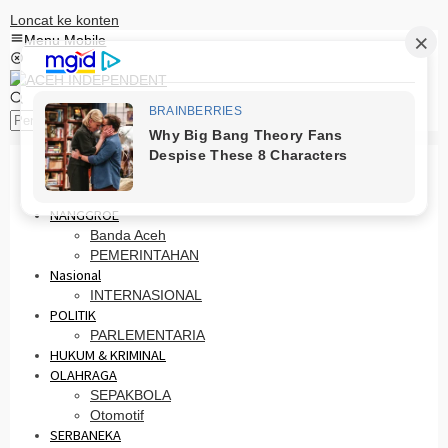
Loncat ke konten
Menu Mobile
Pencarian
HOME
PRO OTONOMI
NANGGROE
Banda Aceh
PEMERINTAHAN
Nasional
INTERNASIONAL
POLITIK
PARLEMENTARIA
HUKUM & KRIMINAL
OLAHRAGA
SEPAKBOLA
Otomotif
SERBANEKA