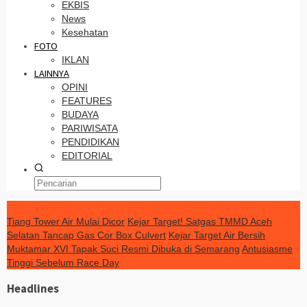
EKBIS
News
Kesehatan
FOTO
IKLAN
LAINNYA
OPINI
FEATURES
BUDAYA
PARIWISATA
PENDIDIKAN
EDITORIAL
TERKINI
Tiang Tower Air Mulai Dicor
Kejar Target! Satgas TMMD Aceh
Selatan Tancap Gas Cor Box Culvert
Kejar Target Air Bersih
Muktamar XVI Tapak Suci Resmi Dibuka di Semarang
Antusiasme
Tinggi Sebelum Race Day
Headlines