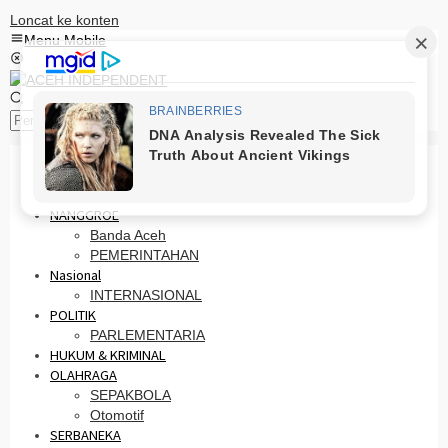
Loncat ke konten
Menu Mobile
Pencarian
HOME
PRO OTONOMI
NANGGROE
Banda Aceh
PEMERINTAHAN
Nasional
INTERNASIONAL
POLITIK
PARLEMENTARIA
HUKUM & KRIMINAL
OLAHRAGA
SEPAKBOLA
Otomotif
SERBANEKA