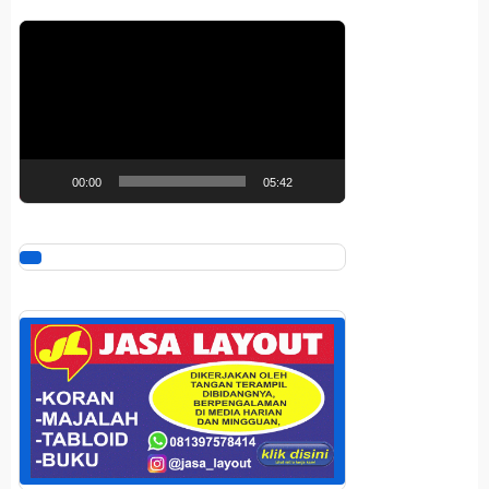
Pemutar
Video
00:00
05:42