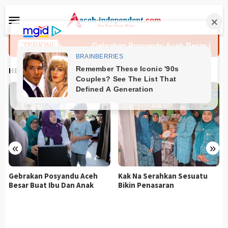
Loncat
Menu
ke
Mobile
konten
mbatan Gantung
TERKINI
Gebrakan Posyandu Aceh Besar Buat Ib
HEADLINES
«
»
Gebrakan Posyandu Aceh
Kak Na Serahkan Sesuatu
Besar Buat Ibu Dan Anak
Bikin Penasaran