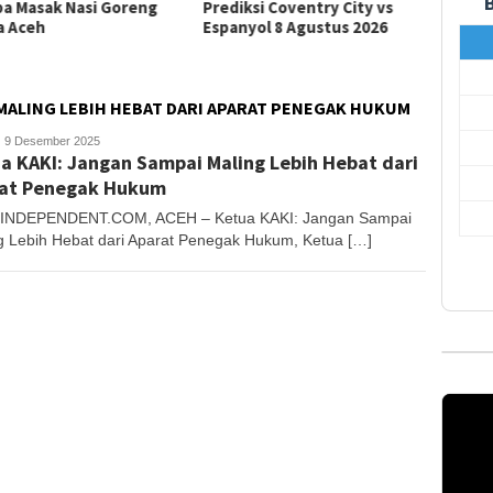
a Masak Nasi Goreng
Prediksi Coventry City vs
Predik
a Aceh
Espanyol 8 Agustus 2026
Newcas
2026
 MALING LEBIH HEBAT DARI APARAT PENEGAK HUKUM
anjong
9 Desember 2025
a KAKI: Jangan Sampai Maling Lebih Hebat dari
at Penegak Hukum
INDEPENDENT.COM, ACEH – Ketua KAKI: Jangan Sampai
g Lebih Hebat dari Aparat Penegak Hukum, Ketua […]