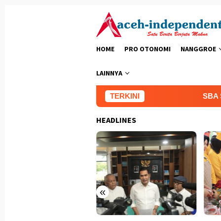
Loncat
ke
konten
HOME
PRO OTONOMI
NANGGROE
LAINNYA
TERKINI
SBA Salurka
HEADLINES
«