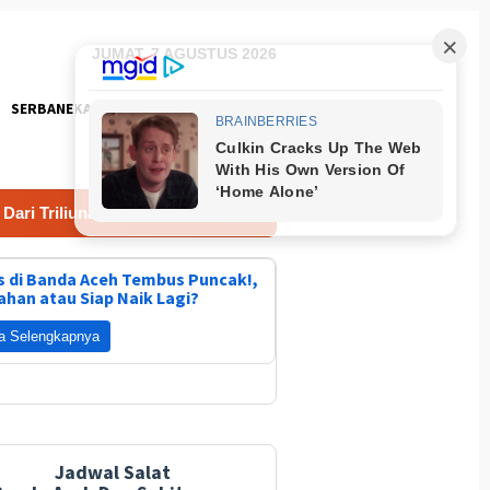
JUMAT, 7 AGUSTUS 2026
SERBANEKA
FOTO
Triliunan Dana Bencana Kementan
Lomba Masak Nasi Go
 di Banda Aceh Tembus Puncak!,
ahan atau Siap Naik Lagi?
a Selengkapnya
Jadwal Salat