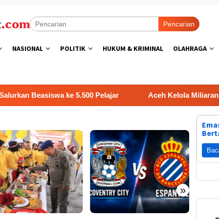
Pencarian
NASIONAL
POLITIK
HUKUM & KRIMINAL
OLAHRAGA
n Beasiswa ke 5.500 Pelajar
Aceh Kelola Miliaran Dari 
Emas
Bert
Bac
»