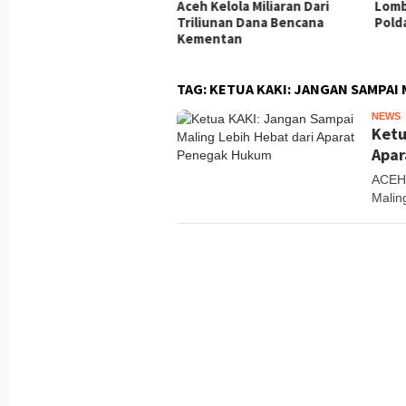
 Salurkan Beasiswa ke
Aceh Kelola Miliaran Dari
Lomb
00 Pelajar
Triliunan Dana Bencana
Pold
Kementan
TAG:
KETUA KAKI: JANGAN SAMPAI
NEWS
T
Ketu
Apar
ACEH
Malin