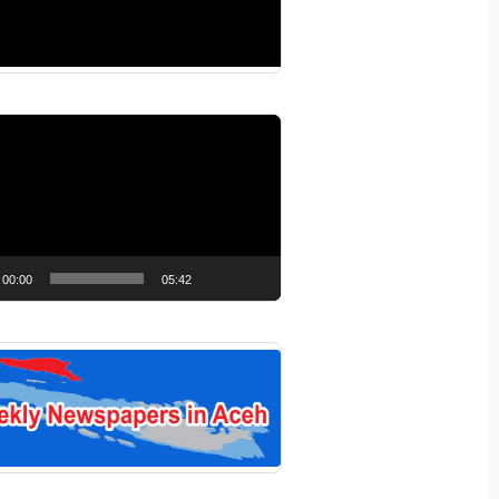
r
00:00
05:42