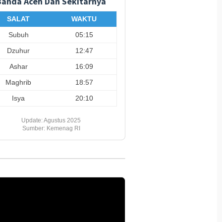
Banda Aceh Dan Sekitarnya
si Valencia vs
SBA Salurkan Beasiswa ke
Aceh Kel
tle United 8 Agustus
5.500 Pelajar
Triliun
SALAT
WAKTU
Kement
Subuh
05:15
Dzuhur
12:47
Ashar
16:09
Maghrib
18:57
Isya
20:10
Update: Agustus 2025
Sumber: Kemenag RI