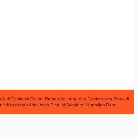
Jadi Destinasi Favorit Ramah Keluarga dan Gratis
Harga Emas di
nih
Kesehatan Anak Aceh Dimulai Sebelum Kehamilan Demi