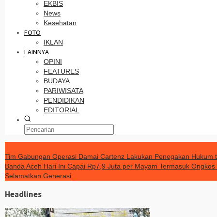
EKBIS
News
Kesehatan
FOTO
IKLAN
LAINNYA
OPINI
FEATURES
BUDAYA
PARIWISATA
PENDIDIKAN
EDITORIAL
TERKINI
Tim Gabungan Operasi Damai Cartenz Lakukan Penegakan Hukum 
Banda Aceh Hari Ini Capai Rp7,9 Juta per Mayam Termasuk Ongkos
Selamatkan Generasi
Headlines