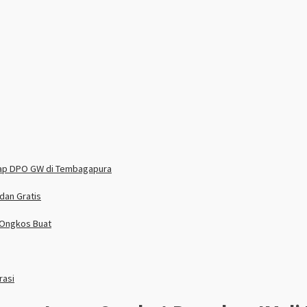
dap DPO GW di Tembagapura
dan Gratis
 Ongkos Buat
rasi