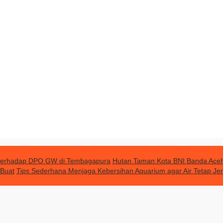
terhadap DPO GW di Tembagapura
Hutan Taman Kota BNI Banda Aceh 
 Buat
Tips Sederhana Menjaga Kebersihan Aquarium agar Air Tetap Jer