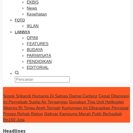
EKBIS
News
Kesehatan
FOTO
IKLAN
LAINNYA
OPINI
FEATURES
BUDAYA
PARIWISATA
PENDIDIKAN
EDITORIAL
TERKINI
Sosok Srikandi Humanis Di Satgas Damai Cartenz
Cepat Ditangani
Ini Penyebab Suplai Air Terganggu
Gunakan Tiga Unit Helikopter
Wapres RI Tinjau Aceh Tengah
Kunjungan Ini Diharapkan Percepat
Proses Rehab Rekon
Gebyar Kampung Merah Putih Berhadiah
Rp150 Juta
Headlines