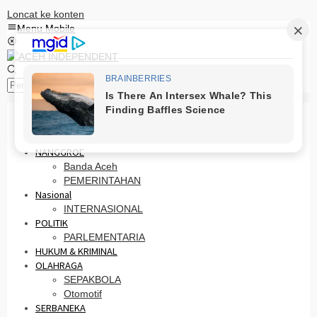
Loncat ke konten
Menu Mobile
Pencarian
HOME
PRO OTONOMI
NANGGROE
Banda Aceh
PEMERINTAHAN
Nasional
INTERNASIONAL
POLITIK
PARLEMENTARIA
HUKUM & KRIMINAL
OLAHRAGA
SEPAKBOLA
Otomotif
SERBANEKA