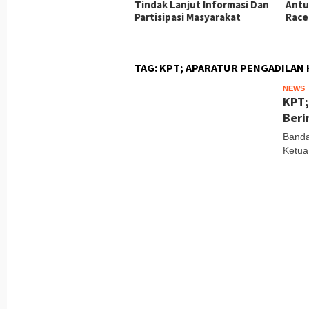
ud Kepedulian terhadap
Tindak Lanjut Informasi Dan
Antu
iapan dan Kesejahteraan
Partisipasi Masyarakat
Race
ggota
TAG:
KPT; APARATUR PENGADILAN 
NEWS
T
KPT;
Beri
Banda
Ketua