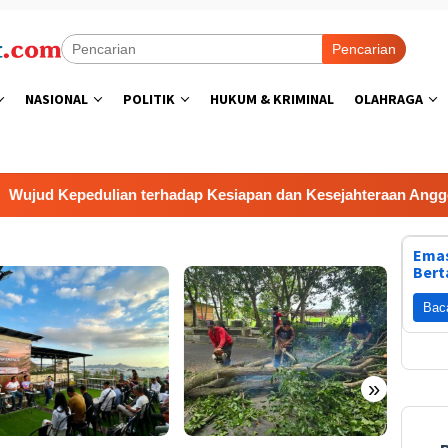
Pencarian
NASIONAL
POLITIK
HUKUM & KRIMINAL
OLAHRAGA
 Kepedulian terhadap Kesiapan dan Kesejahteraan Anggota
Emas
Bert
Bac
»