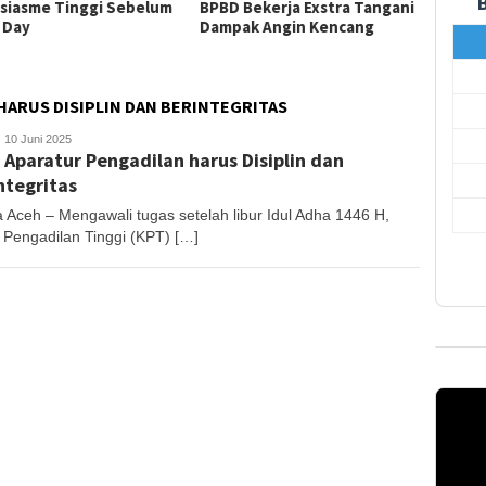
siasme Tinggi Sebelum
BPBD Bekerja Exstra Tangani
Pemba
 Day
Dampak Angin Kencang
Gantun
HARUS DISIPLIN DAN BERINTEGRITAS
anjong
10 Juni 2025
 Aparatur Pengadilan harus Disiplin dan
ntegritas
 Aceh – Mengawali tugas setelah libur Idul Adha 1446 H,
 Pengadilan Tinggi (KPT) […]