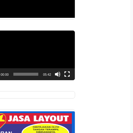
r
00:00
05:42