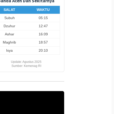
Banda Aceh Dan Sekitarnya
ngunan Jembatan
Wujud Kepedulian terhadap
Tindak 
g Terus Di Kebut
Kesiapan dan Kesejahteraan
Partisip
SALAT
WAKTU
Anggota
Subuh
05:15
Dzuhur
12:47
Ashar
16:09
Maghrib
18:57
Isya
20:10
Update: Agustus 2025
Sumber: Kemenag RI