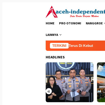
Loncat
ke
konten
HOME
PRO OTONOMI
NANGGROE
LAINNYA
Pembangunan Jembatan Gantung Terus Di Kebut
TERKINI
Wujud
HEADLINES
«