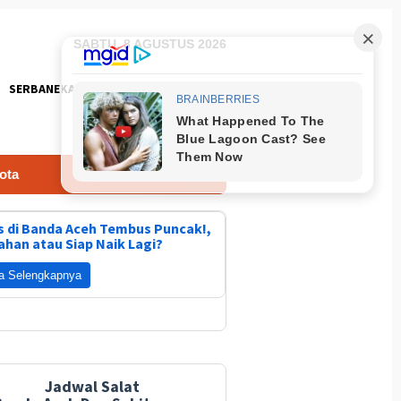
SABTU, 8 AGUSTUS 2026
SERBANEKA
FOTO
Tindak Lanjut Informasi Dan Partisipasi Masyarakat
 di Banda Aceh Tembus Puncak!,
ahan atau Siap Naik Lagi?
a Selengkapnya
Jadwal Salat