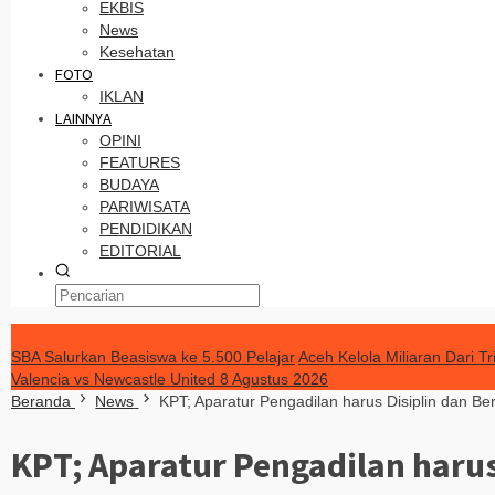
EKBIS
News
Kesehatan
FOTO
IKLAN
LAINNYA
OPINI
FEATURES
BUDAYA
PARIWISATA
PENDIDIKAN
EDITORIAL
TERKINI
SBA Salurkan Beasiswa ke 5.500 Pelajar
Aceh Kelola Miliaran Dari 
Valencia vs Newcastle United 8 Agustus 2026
Beranda
News
KPT; Aparatur Pengadilan harus Disiplin dan Ber
KPT; Aparatur Pengadilan harus