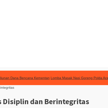
Triliunan Dana Bencana Kementan
Lomba Masak Nasi Goreng Polda Ac
integritas
 Disiplin dan Berintegritas