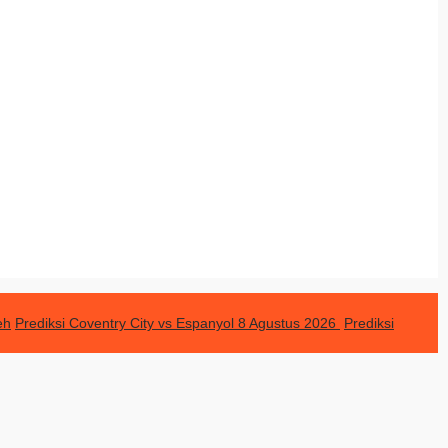
eh
Prediksi Coventry City vs Espanyol 8 Agustus 2026
Prediksi