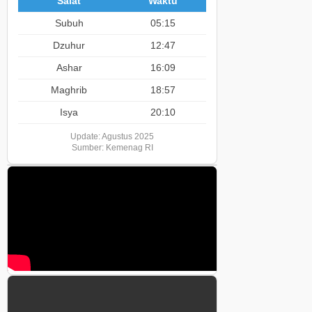
Salat
Waktu
Subuh
05:15
Dzuhur
12:47
Ashar
16:09
Maghrib
18:57
Isya
20:10
Update: Agustus 2025
Sumber: Kemenag RI