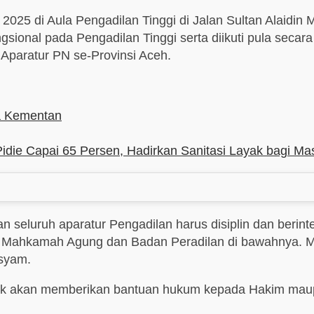
i 2025 di Aula Pengadilan Tinggi di Jalan Sultan Alaid
ngsional pada Pengadilan Tinggi serta diikuti pula seca
Aparatur PN se-Provinsi Aceh.
na Kementan
 Capai 65 Persen, Hadirkan Sanitasi Layak bagi Ma
 seluruh aparatur Pengadilan harus disiplin dan berint
Mahkamah Agung dan Badan Peradilan di bawahnya. Mis
rsyam.
akan memberikan bantuan hukum kepada Hakim maupu