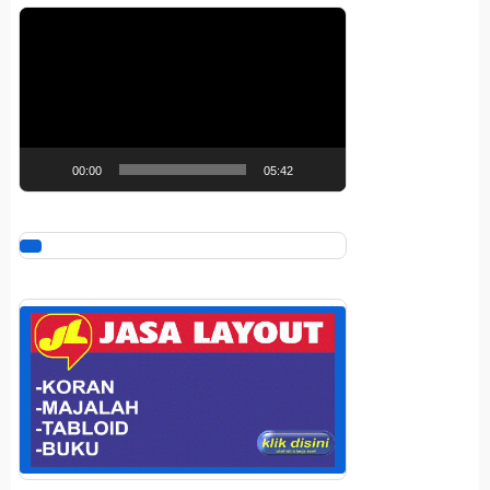
Pemutar
Video
00:00
05:42