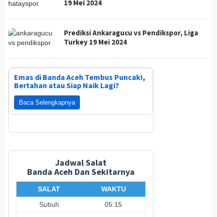
19 Mei 2024
Prediksi Ankaragucu vs Pendikspor, Liga
Turkey 19 Mei 2024
Emas di Banda Aceh Tembus Puncak!,
Bertahan atau Siap Naik Lagi?
Baca Selengkapnya
Jadwal Salat
Banda Aceh Dan Sekitarnya
SALAT
WAKTU
Subuh
05:15