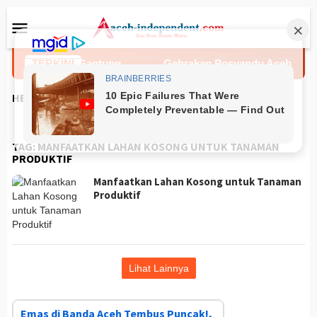
Loncat
Menu
ke
Mobile
konten
gkur Jembatan Gantung
TERKINI
Gebrakan Posyandu Aceh Besar 
HEADLINES
TAG:
MANFAATKAN LAHAN KOSONG UNTUK TANAMAN
PRODUKTIF
Manfaatkan Lahan Kosong untuk Tanaman
Produktif
Lihat Lainnya
Emas di Banda Aceh Tembus Puncak!,