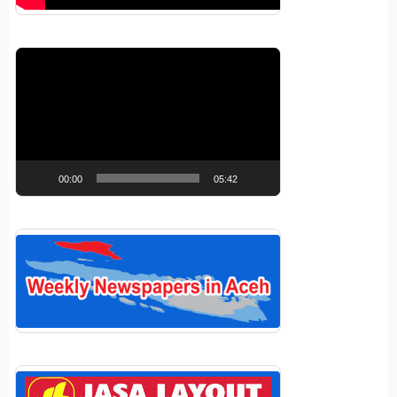
Pemutar
Video
00:00
05:42