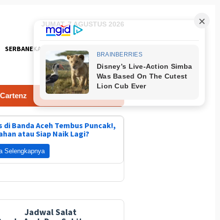
JUMAT, 7 AGUSTUS 2026
SERBANEKA
FOTO
nz
Cepat Ditangani Ini Penyebab Suplai Air Terganggu
 di Banda Aceh Tembus Puncak!,
ahan atau Siap Naik Lagi?
a Selengkapnya
Jadwal Salat