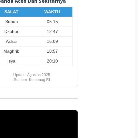
Banda Aceh Dan Sekitarnya
 Andi Kirana
Sosok Srikandi Humanis Di
Cepat Di
ksa Mabes Polri
Satgas Damai Cartenz
Penyeba
SALAT
WAKTU
Tergan
Subuh
05:15
Dzuhur
12:47
Ashar
16:09
Maghrib
18:57
Isya
20:10
Update: Agustus 2025
Sumber: Kemenag RI