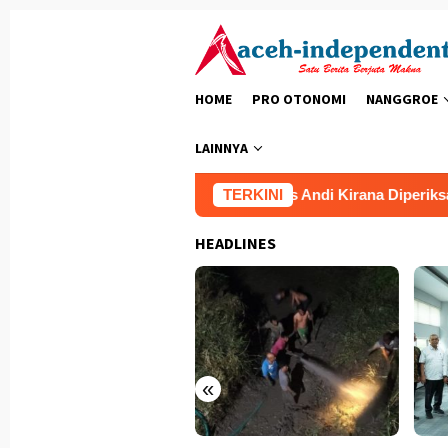
Loncat
ke
konten
HOME
PRO OTONOMI
NANGGROE
LAINNYA
mbatan Ini Solusinya
Kombes Andi Kirana Diperiksa Mab
TERKINI
HEADLINES
«