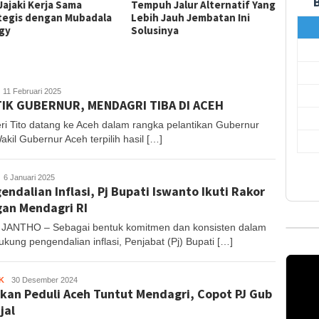
Jajaki Kerja Sama
Tempuh Jalur Alternatif Yang
Kombes
tegis dengan Mubadala
Lebih Jauh Jembatan Ini
Diperi
gy
Solusinya
uhajir
11 Februari 2025
IK GUBERNUR, MENDAGRI TIBA DI ACEH
S
ri Tito datang ke Aceh dalam rangka pelantikan Gubernur
kil Gubernur Aceh terpilih hasil […]
uhajir
6 Januari 2025
endalian Inflasi, Pj Bupati Iswanto Ikuti Rakor
S
an Mendagri RI
JANTHO – Sebagai bentuk komitmen dan konsisten dalam
kung pengendalian inflasi, Penjabat (Pj) Bupati […]
K
Tanjong
30 Desember 2024
kan Peduli Aceh Tuntut Mendagri, Copot PJ Gub
ijal