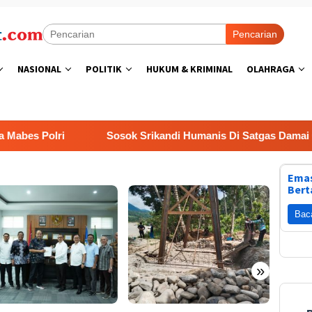
Pencarian
NASIONAL
POLITIK
HUKUM & KRIMINAL
OLAHRAGA
es Polri
Sosok Srikandi Humanis Di Satgas Damai Carte
Emas
Bert
Bac
»