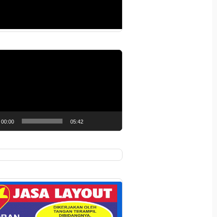
r
00:00
05:42