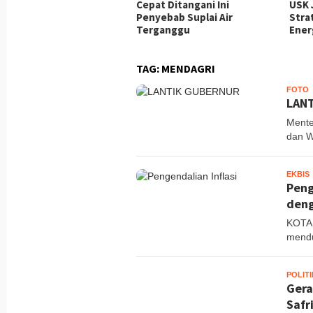
ok Srikandi Humanis Di
Cepat Ditangani Ini
USK 
gas Damai Cartenz
Penyebab Suplai Air
Stra
Terganggu
Ener
TAG:
MENDAGRI
FOTO
M
LANT
Mente
dan Wa
EKBIS
M
Peng
deng
KOTA 
mendu
POLITI
Gera
Safr