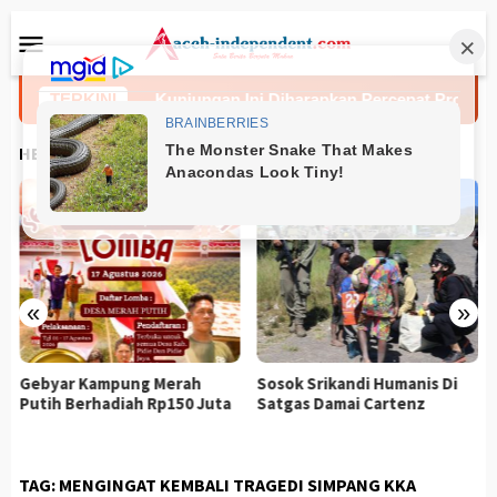
Loncat
Menu
ke
Mobile
konten
eh Tengah
TERKINI
Kunjungan Ini Diharapkan Percepat Proses R
HEADLINES
«
»
Gebyar Kampung Merah
Sosok Srikandi Humanis Di
Putih Berhadiah Rp150 Juta
Satgas Damai Cartenz
TAG:
MENGINGAT KEMBALI TRAGEDI SIMPANG KKA