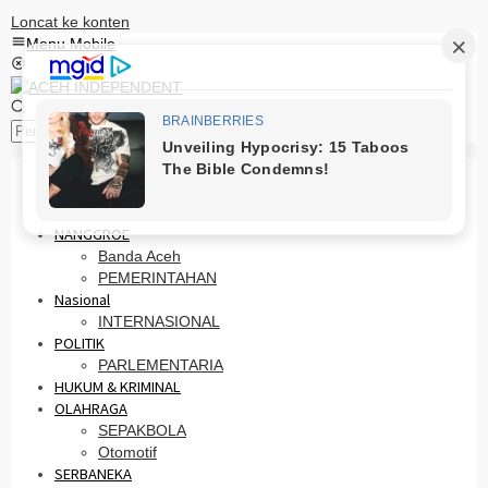
Loncat ke konten
Menu Mobile
Pencarian
HOME
PRO OTONOMI
NANGGROE
Banda Aceh
PEMERINTAHAN
Nasional
INTERNASIONAL
POLITIK
PARLEMENTARIA
HUKUM & KRIMINAL
OLAHRAGA
SEPAKBOLA
Otomotif
SERBANEKA