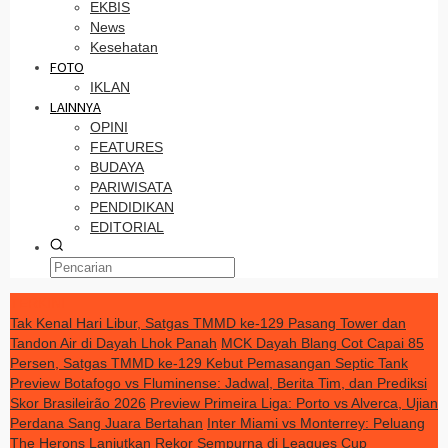
EKBIS
News
Kesehatan
FOTO
IKLAN
LAINNYA
OPINI
FEATURES
BUDAYA
PARIWISATA
PENDIDIKAN
EDITORIAL
TERKINI
Tak Kenal Hari Libur, Satgas TMMD ke-129 Pasang Tower dan
Tandon Air di Dayah Lhok Panah
MCK Dayah Blang Cot Capai 85
Persen, Satgas TMMD ke-129 Kebut Pemasangan Septic Tank
Preview Botafogo vs Fluminense: Jadwal, Berita Tim, dan Prediksi
Skor Brasileirão 2026
Preview Primeira Liga: Porto vs Alverca, Ujian
Perdana Sang Juara Bertahan
Inter Miami vs Monterrey: Peluang
The Herons Lanjutkan Rekor Sempurna di Leagues Cup