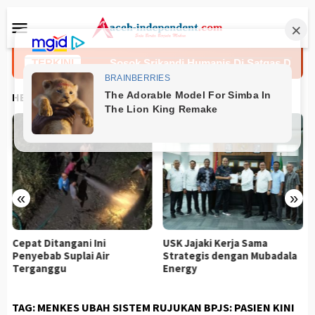
Loncat
Menu
ke
Mobile
konten
Mabes Polri
TERKINI
Sosok Srikandi Humanis Di Satgas Damai C
HEADLINES
«
»
Cepat Ditangani Ini
USK Jajaki Kerja Sama
Penyebab Suplai Air
Strategis dengan Mubadala
Terganggu
Energy
TAG:
MENKES UBAH SISTEM RUJUKAN BPJS: PASIEN KINI