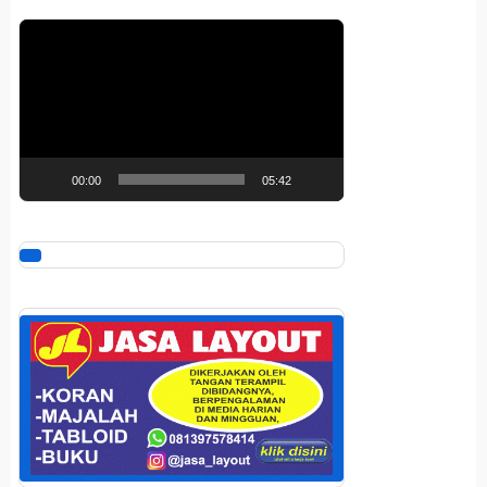
Pemutar
Video
00:00
05:42