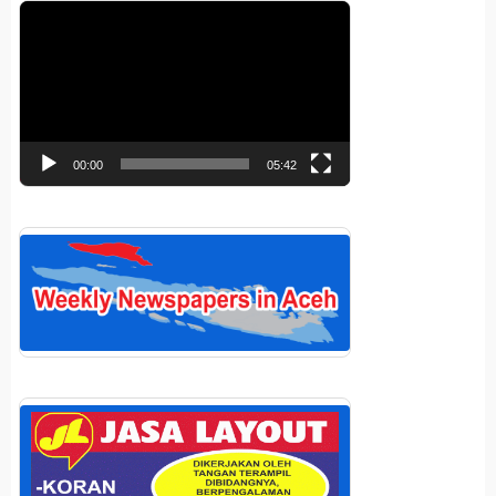
Pemutar
Video
00:00
05:42