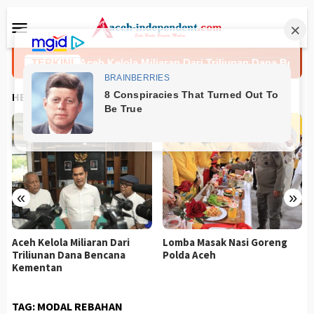
Loncat
Menu
ke
Mobile
konten
lajar
TERKINI
Aceh Kelola Miliaran Dari Triliunan Dana Bencana
HEADLINES
«
»
Miliaran Dari
Lomba Masak Nasi Goreng
Prediksi Coven
ana Bencana
Polda Aceh
Espanyol 8 Ag
TAG:
MODAL REBAHAN