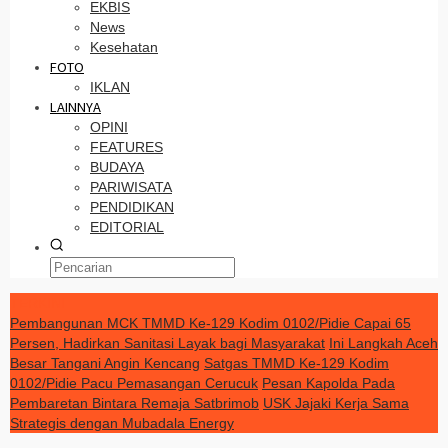
EKBIS
News
Kesehatan
FOTO
IKLAN
LAINNYA
OPINI
FEATURES
BUDAYA
PARIWISATA
PENDIDIKAN
EDITORIAL
TERKINI
Pembangunan MCK TMMD Ke-129 Kodim 0102/Pidie Capai 65
Persen, Hadirkan Sanitasi Layak bagi Masyarakat
Ini Langkah Aceh
Besar Tangani Angin Kencang
Satgas TMMD Ke-129 Kodim
0102/Pidie Pacu Pemasangan Cerucuk
Pesan Kapolda Pada
Pembaretan Bintara Remaja Satbrimob
USK Jajaki Kerja Sama
Strategis dengan Mubadala Energy