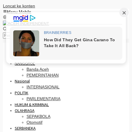
Loncat ke konten
Menu Mobile
Pencarian
HOME
PRO OTONOMI
NANGGROE
Banda Aceh
PEMERINTAHAN
Nasional
INTERNASIONAL
POLITIK
PARLEMENTARIA
HUKUM & KRIMINAL
OLAHRAGA
SEPAKBOLA
Otomotif
SERBANEKA