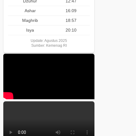
Dzuhur
12:47
Ashar
16:09
Maghrib
18:57
Isya
20:10
Update: Agustus 2025
Sumber: Kemenag RI