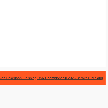
an Pekerjaan Finishing
USK Championship 2026 Berakhir Ini Sang