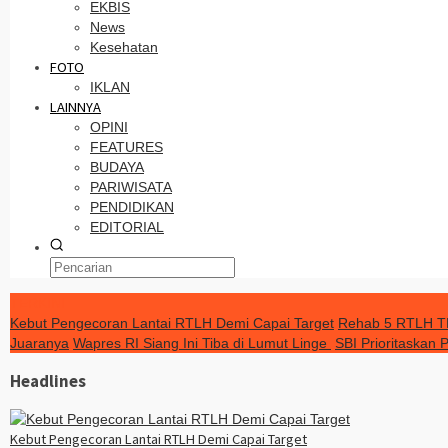
EKBIS
News
Kesehatan
FOTO
IKLAN
LAINNYA
OPINI
FEATURES
BUDAYA
PARIWISATA
PENDIDIKAN
EDITORIAL
TERKINI
Kebut Pengecoran Lantai RTLH Demi Capai Target
Rehab 5 RTLH TM
Juaranya
Wapres RI Siang Ini Tiba di Lumut Linge
SBI Prioritaskan
Headlines
Kebut Pengecoran Lantai RTLH Demi Capai Target