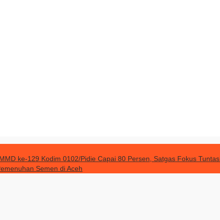
MD ke-129 Kodim 0102/Pidie Capai 80 Persen, Satgas Fokus Tuntask
 Pemenuhan Semen di Aceh