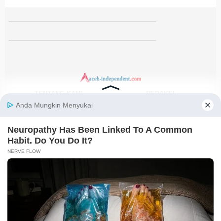
TENTANG KAMI
REDAKSI
KODE ETIK
PEDOMAN MEDIA SIBER
DISCLAIMER
KEBIJAKAN PRIVASI
JARINGAN SOCIAL
Facebook
Instagram
Youtube
RSS
@2021-2026 PT. GLOBAL BERKAH MULTIMEDIA