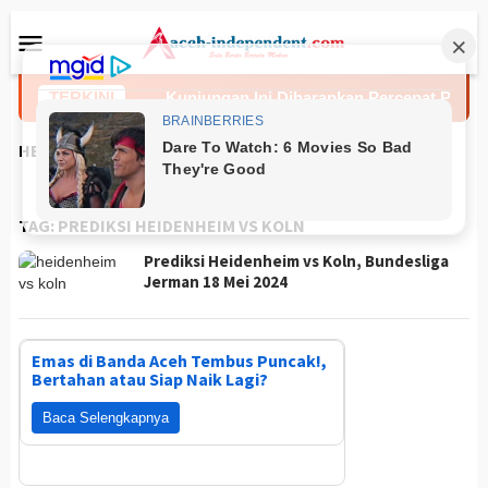
Loncat
Menu
ke
Mobile
konten
Aceh Tengah
TERKINI
Kunjungan Ini Diharapkan Percepat Proses
HEADLINES
TAG:
PREDIKSI HEIDENHEIM VS KOLN
Prediksi Heidenheim vs Koln, Bundesliga
Jerman 18 Mei 2024
Emas di Banda Aceh Tembus Puncak!,
Bertahan atau Siap Naik Lagi?
Baca Selengkapnya