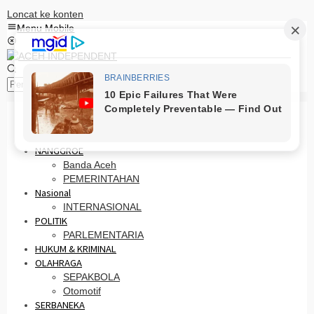
Loncat ke konten
Menu Mobile
Pencarian
HOME
PRO OTONOMI
NANGGROE
Banda Aceh
PEMERINTAHAN
Nasional
INTERNASIONAL
POLITIK
PARLEMENTARIA
HUKUM & KRIMINAL
OLAHRAGA
SEPAKBOLA
Otomotif
SERBANEKA