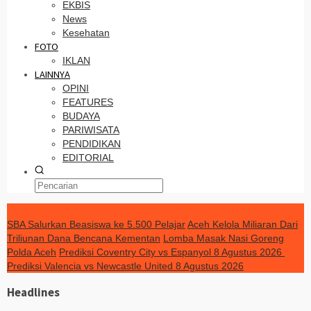
EKBIS
News
Kesehatan
FOTO
IKLAN
LAINNYA
OPINI
FEATURES
BUDAYA
PARIWISATA
PENDIDIKAN
EDITORIAL
TERKINI
SBA Salurkan Beasiswa ke 5.500 Pelajar
Aceh Kelola Miliaran Dari
Triliunan Dana Bencana Kementan
Lomba Masak Nasi Goreng
Polda Aceh
Prediksi Coventry City vs Espanyol 8 Agustus 2026
Prediksi Valencia vs Newcastle United 8 Agustus 2026
Headlines