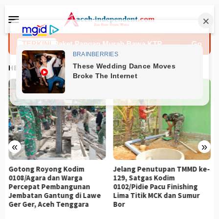
Loncat
Menu
ke
Mobile
konten
Yang Mau Paket Pangan Murah Bawa KTP
TERKINI
Gotong Royo
HEADLINES
«
»
Gotong Royong Kodim
Jelang Penutupan TMMD ke-
0108/Agara dan Warga
129, Satgas Kodim
Percepat Pembangunan
0102/Pidie Pacu Finishing
Jembatan Gantung di Lawe
Lima Titik MCK dan Sumur
Ger Ger, Aceh Tenggara
Bor