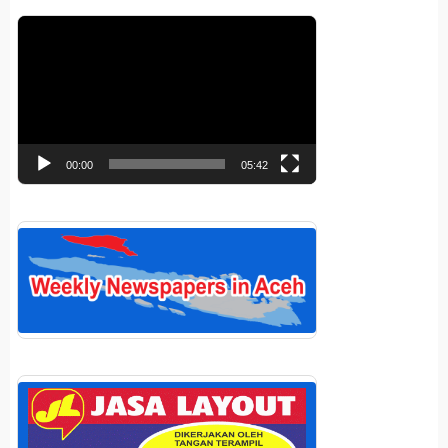
Pemutar
Video
00:00
05:42