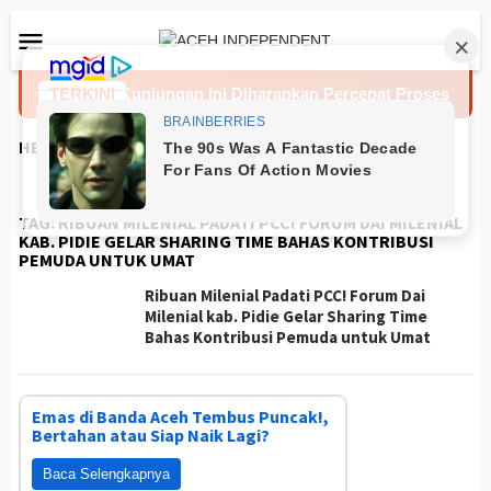
Loncat
Menu
ke
Mobile
konten
engah
TERKINI
Kunjungan Ini Diharapkan Percepat Proses Reha
HEADLINES
TAG:
RIBUAN MILENIAL PADATI PCC! FORUM DAI MILENIAL
KAB. PIDIE GELAR SHARING TIME BAHAS KONTRIBUSI
PEMUDA UNTUK UMAT
Ribuan Milenial Padati PCC! Forum Dai
Milenial kab. Pidie Gelar Sharing Time
Bahas Kontribusi Pemuda untuk Umat
Emas di Banda Aceh Tembus Puncak!,
Bertahan atau Siap Naik Lagi?
Baca Selengkapnya