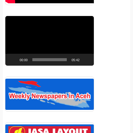
Pemutar
Video
00:00
05:42