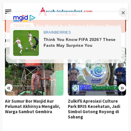
Loncat
Menu
ke
Mobile
konten
Air Sumur Bor Masjid Aur Pelumat Akhirnya Mengalir, Warga
TERKINI
HEADLINES
«
»
Air Sumur Bor Masjid Aur
Zulkifli Apresiasi Culture
Pelumat Akhirnya Mengalir,
Park BPJS Kesehatan, Jadi
Warga Sambut Gembira
Simbol Gotong Royong di
Sabang