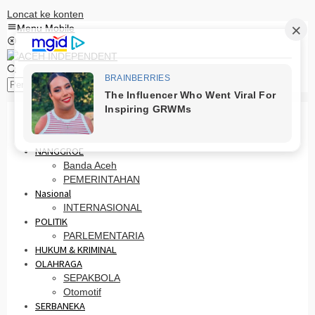
Loncat ke konten
Menu Mobile
Pencarian
HOME
PRO OTONOMI
NANGGROE
Banda Aceh
PEMERINTAHAN
Nasional
INTERNASIONAL
POLITIK
PARLEMENTARIA
HUKUM & KRIMINAL
OLAHRAGA
SEPAKBOLA
Otomotif
SERBANEKA