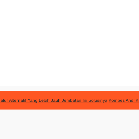
lur Alternatif Yang Lebih Jauh Jembatan Ini Solusinya
Kombes Andi Ki