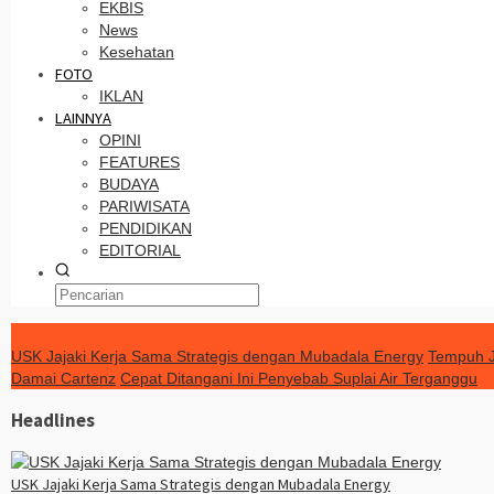
EKBIS
News
Kesehatan
FOTO
IKLAN
LAINNYA
OPINI
FEATURES
BUDAYA
PARIWISATA
PENDIDIKAN
EDITORIAL
TERKINI
USK Jajaki Kerja Sama Strategis dengan Mubadala Energy
Tempuh Ja
Damai Cartenz
Cepat Ditangani Ini Penyebab Suplai Air Terganggu
Headlines
USK Jajaki Kerja Sama Strategis dengan Mubadala Energy