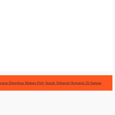
rana Diperiksa Mabes Polri
Sosok Srikandi Humanis Di Satgas