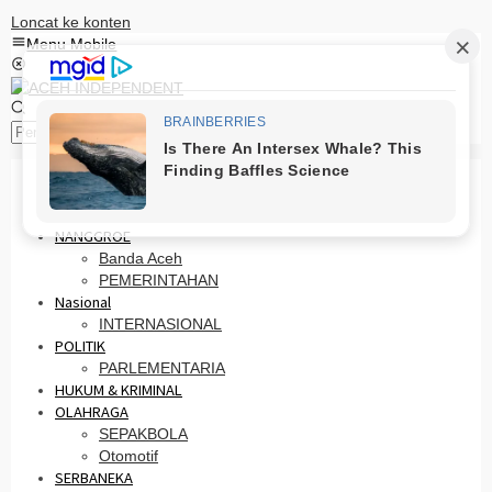
Loncat ke konten
Menu Mobile
Pencarian
HOME
PRO OTONOMI
NANGGROE
Banda Aceh
PEMERINTAHAN
Nasional
INTERNASIONAL
POLITIK
PARLEMENTARIA
HUKUM & KRIMINAL
OLAHRAGA
SEPAKBOLA
Otomotif
SERBANEKA