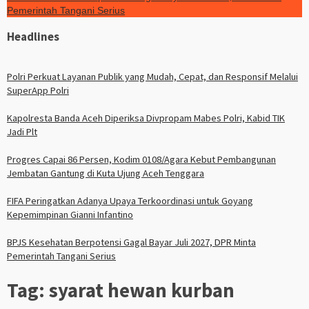
Pemerintah Tangani Serius
Headlines
Polri Perkuat Layanan Publik yang Mudah, Cepat, dan Responsif Melalui
SuperApp Polri
Kapolresta Banda Aceh Diperiksa Divpropam Mabes Polri, Kabid TIK
Jadi Plt
Progres Capai 86 Persen, Kodim 0108/Agara Kebut Pembangunan
Jembatan Gantung di Kuta Ujung Aceh Tenggara
FIFA Peringatkan Adanya Upaya Terkoordinasi untuk Goyang
Kepemimpinan Gianni Infantino
BPJS Kesehatan Berpotensi Gagal Bayar Juli 2027, DPR Minta
Pemerintah Tangani Serius
Tag:
syarat hewan kurban