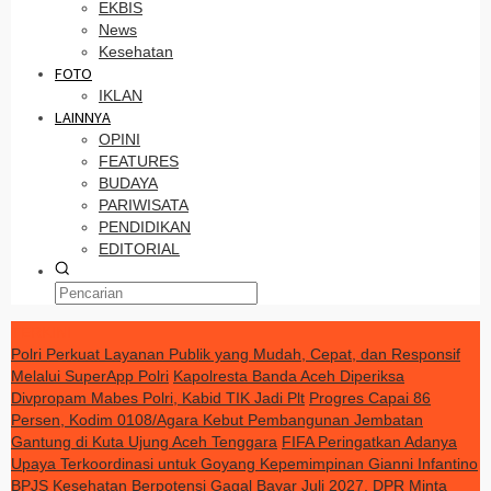
EKBIS
News
Kesehatan
FOTO
IKLAN
LAINNYA
OPINI
FEATURES
BUDAYA
PARIWISATA
PENDIDIKAN
EDITORIAL
TERKINI
Polri Perkuat Layanan Publik yang Mudah, Cepat, dan Responsif
Melalui SuperApp Polri
Kapolresta Banda Aceh Diperiksa
Divpropam Mabes Polri, Kabid TIK Jadi Plt
Progres Capai 86
Persen, Kodim 0108/Agara Kebut Pembangunan Jembatan
Gantung di Kuta Ujung Aceh Tenggara
FIFA Peringatkan Adanya
Upaya Terkoordinasi untuk Goyang Kepemimpinan Gianni Infantino
BPJS Kesehatan Berpotensi Gagal Bayar Juli 2027, DPR Minta