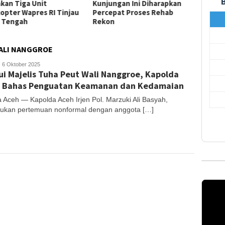
kan Tiga Unit
Kunjungan Ini Diharapkan
Gebya
kopter Wapres RI Tinjau
Percepat Proses Rehab
Putih 
 Tengah
Rekon
WALI NANGGROE
anjong
6 Oktober 2025
i Majelis Tuha Peut Wali Nanggroe, Kapolda
 Bahas Penguatan Keamanan dan Kedamaian
 Aceh — Kapolda Aceh Irjen Pol. Marzuki Ali Basyah,
ukan pertemuan nonformal dengan anggota […]