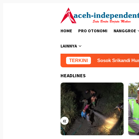
Loncat
ke
konten
HOME
PRO OTONOMI
NANGGROE
LAINNYA
TERKINI
Sosok Srikandi Humanis 
HEADLINES
«