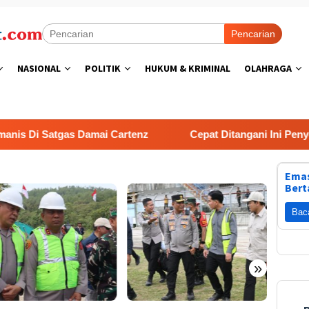
Pencarian
NASIONAL
POLITIK
HUKUM & KRIMINAL
OLAHRAGA
Di Satgas Damai Cartenz
Cepat Ditangani Ini Penyebab 
Emas
Bert
Bac
»