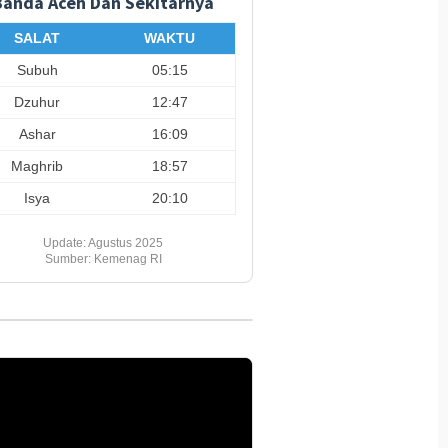
Banda Aceh Dan Sekitarnya
r Kampung Merah
Sosok Srikandi Humanis Di
Cepat Di
Berhadiah Rp150 Juta
Satgas Damai Cartenz
Penyeba
SALAT
WAKTU
Tergan
Subuh
05:15
Dzuhur
12:47
Ashar
16:09
Maghrib
18:57
Isya
20:10
Update: Agustus 2025
Sumber: Kemenag RI