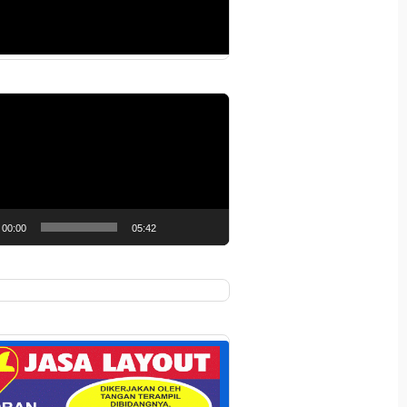
r
00:00
05:42