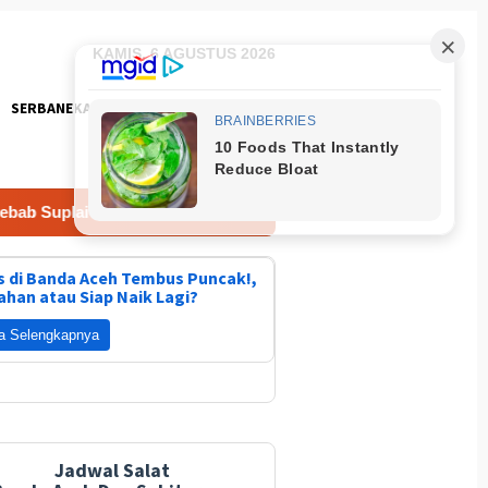
KAMIS, 6 AGUSTUS 2026
SERBANEKA
FOTO
Suplai Air Terganggu
Gunakan Tiga Unit Helikopter Wapr
 di Banda Aceh Tembus Puncak!,
ahan atau Siap Naik Lagi?
a Selengkapnya
Jadwal Salat