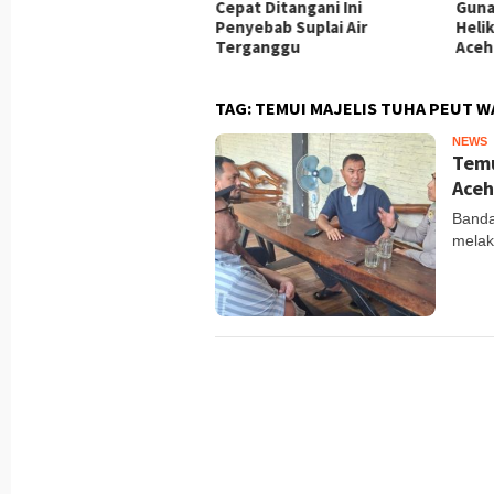
ok Srikandi Humanis Di
Cepat Ditangani Ini
Guna
gas Damai Cartenz
Penyebab Suplai Air
Heli
Terganggu
Aceh
TAG:
TEMUI MAJELIS TUHA PEUT 
NEWS
T
Temu
Aceh
Banda
melak