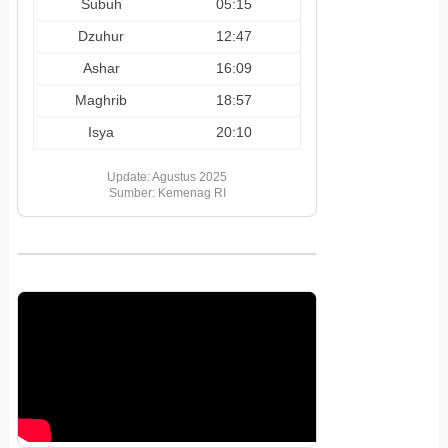
Subuh
05:15
Dzuhur
12:47
Ashar
16:09
Maghrib
18:57
Isya
20:10
Update: Agustus 2025
Sumber: Kemenag RI