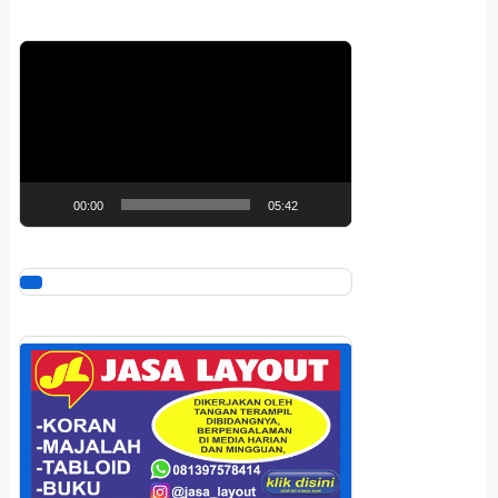
Pemutar
Video
00:00
05:42