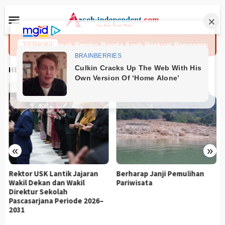
Loncat
Menu
ke
Mobile
konten
Muhammad Desak Pemko Banda Aceh Perkuat Pengamanan Tam
TERKINI
HEADLINES
«
»
Rektor USK Lantik Jajaran
Berharap Janji Pemulihan
Wakil Dekan dan Wakil
Pariwisata
Direktur Sekolah
Pascasarjana Periode 2026–
2031