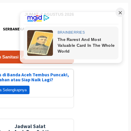
JUMAT, 7 AGUSTUS 2026
SERBANEKA
FOTO
ayak bagi Masyarakat
Ini Langkah Aceh Besar Tangani
 di Banda Aceh Tembus Puncak!,
ahan atau Siap Naik Lagi?
a Selengkapnya
Jadwal Salat