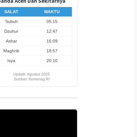
Banda Aceh Dan Sekitarnya
s TMMD ke-129 Kodim
Pembangunan MCK TMMD
Ini Lan
ceh Selatan
Ke-129 Kodim 0102/Pidie
Tangani
SALAT
WAKTU
gkan Fasilitas Air
Capai 65 Persen, Hadirkan
Sanitasi Layak bagi
Subuh
05:15
Masyarakat
Dzuhur
12:47
Ashar
16:09
Maghrib
18:57
Isya
20:10
Update: Agustus 2025
Sumber: Kemenag RI