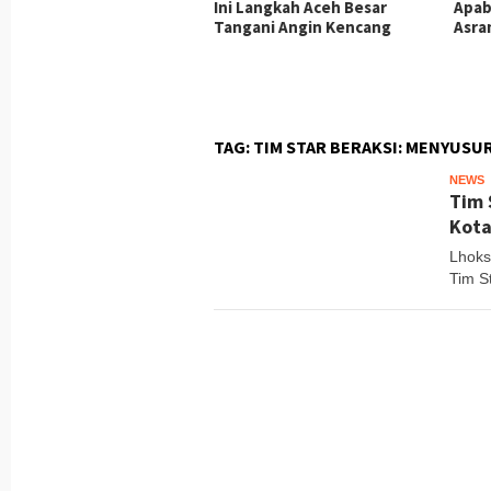
mbangunan MCK TMMD
Ini Langkah Aceh Besar
Apab
129 Kodim 0102/Pidie
Tangani Angin Kencang
Asra
ai 65 Persen, Hadirkan
itasi Layak bagi
syarakat
TAG:
TIM STAR BERAKSI: MENYUS
NEWS
T
Tim 
Kot
Lhoks
Tim S