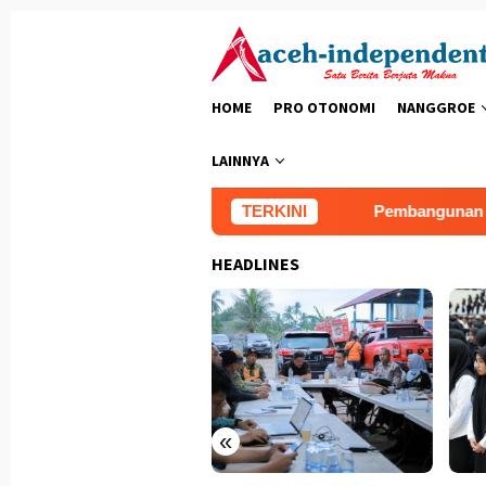
Loncat
ke
konten
HOME
PRO OTONOMI
NANGGROE
LAINNYA
pungkan Fasilitas Air Bersih
TERKINI
Pembangunan MCK TMMD K
HEADLINES
«