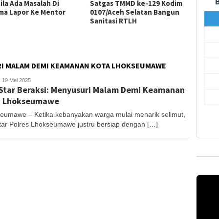
ila Ada Masalah Di
Satgas TMMD ke-129 Kodim
Satga
ma Lapor Ke Mentor
0107/Aceh Selatan Bangun
0107/A
Sanitasi RTLH
Rampun
Bersih
URI MALAM DEMI KEAMANAN KOTA LHOKSEUMAWE
anjong
19 Mei 2025
Star Beraksi: Menyusuri Malam Demi Keamanan
a Lhokseumawe
eumawe – Ketika kebanyakan warga mulai menarik selimut,
tar Polres Lhokseumawe justru bersiap dengan […]