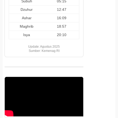
Subuh
05:15
Dzuhur
12:47
Ashar
16:09
Maghrib
18:57
Isya
20:10
Update: Agustus 2025
Sumber: Kemenag RI