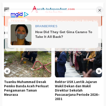
Loncat
Menu
ke
Mobile
konten
i Cup 2026: Wadah Kompetisi Berjenjang dari Polres hingga Nasi
TERKINI
HEADLINES
«
»
Tuanku Muhammad Desak
Rektor USK Lantik Jajaran
Pemko Banda Aceh Perkuat
Wakil Dekan dan Wakil
g
Pengamanan Taman
Direktur Sekolah
Meuraxa
Pascasarjana Periode 2026–
2031