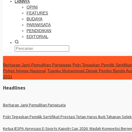
LAINNYA
OPINI
FEATURES
BUDAYA
PARIWISATA
PENDIDIKAN
EDITORIAL
TERKINI
Berharap Janji Pemulihan Pariwisata
Polri Tegaskan Pemilik Sertifik
Polres hingga Nasional
Tuanku Muhammad Desak Pemko Banda Ace
2031
Headlines
Berharap Janji Pemulihan Pariwisata
Polri Tegaskan Pemilik Sertifikat Prestasi Tetap Harus Ikuti Tahapan Sele
Ketua IESPA Apresiasi E-Sports Kapolri Cup 2026: Wadah Kompetisi Berjen