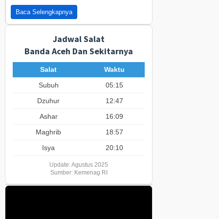
Baca Selengkapnya
Jadwal Salat
Banda Aceh Dan Sekitarnya
Salat
Waktu
Subuh
05:15
Dzuhur
12:47
Ashar
16:09
Maghrib
18:57
Isya
20:10
Update: Agustus 2025
Sumber: Kemenag RI