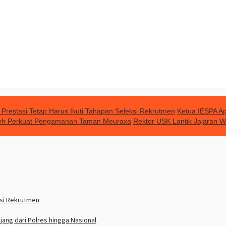
at Prestasi Tetap Harus Ikuti Tahapan Seleksi Rekrutmen
Ketua IESPA Ap
h Perkuat Pengamanan Taman Meuraxa
Rektor USK Lantik Jajaran W
ksi Rekrutmen
jang dari Polres hingga Nasional