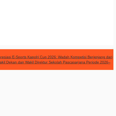
resiasi E-Sports Kapolri Cup 2026: Wadah Kompetisi Berjenjang dari
akil Dekan dan Wakil Direktur Sekolah Pascasarjana Periode 2026–