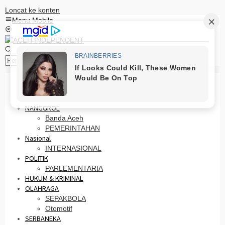
Loncat ke konten
Menu Mobile
Pencarian
HOME
PRO OTONOMI
NANGGROE
Banda Aceh
PEMERINTAHAN
Nasional
INTERNASIONAL
POLITIK
PARLEMENTARIA
HUKUM & KRIMINAL
OLAHRAGA
SEPAKBOLA
Otomotif
SERBANEKA