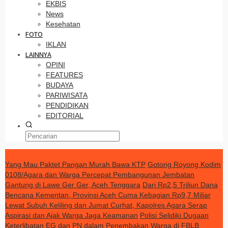
EKBIS
News
Kesehatan
FOTO
IKLAN
LAINNYA
OPINI
FEATURES
BUDAYA
PARIWISATA
PENDIDIKAN
EDITORIAL
TERKINI
Yang Mau Paktet Pangan Murah Bawa KTP
Gotong Royong Kodim
0108/Agara dan Warga Percepat Pembangunan Jembatan
Gantung di Lawe Ger Ger, Aceh Tenggara
Dari Rp2,5 Triliun Dana
Bencana Kementan, Provinsi Aceh Cuma Kebagian Rp9,7 Miliar
Lewat Subuh Keliling dan Jumat Curhat, Kapolres Agara Serap
Aspirasi dan Ajak Warga Jaga Keamanan
Polisi Selidiki Dugaan
Keterlibatan EG dan PN dalam Penembakan Warga di FBLB