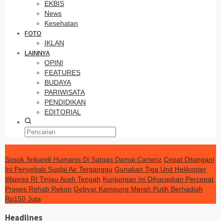
EKBIS
News
Kesehatan
FOTO
IKLAN
LAINNYA
OPINI
FEATURES
BUDAYA
PARIWISATA
PENDIDIKAN
EDITORIAL
TERKINI
Sosok Srikandi Humanis Di Satgas Damai Cartenz
Cepat Ditangani
Ini Penyebab Suplai Air Terganggu
Gunakan Tiga Unit Helikopter
Wapres RI Tinjau Aceh Tengah
Kunjungan Ini Diharapkan Percepat
Proses Rehab Rekon
Gebyar Kampung Merah Putih Berhadiah
Rp150 Juta
Headlines