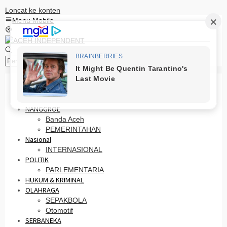
Loncat ke konten
Menu Mobile
Pencarian
HOME
PRO OTONOMI
NANGGROE
Banda Aceh
PEMERINTAHAN
Nasional
INTERNASIONAL
POLITIK
PARLEMENTARIA
HUKUM & KRIMINAL
OLAHRAGA
SEPAKBOLA
Otomotif
SERBANEKA