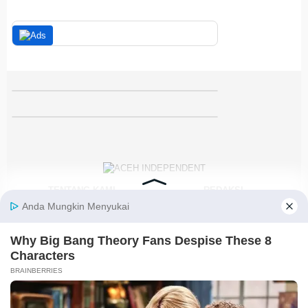
TENTANG KAMI
REDAKSI
KODE ETIK
PEDOMAN MEDIA SIBER
DISCLAIMER
KEBIJAKAN PRIVASI
JARINGAN SOCIAL
Facebook
Instagram
Youtube
RSS