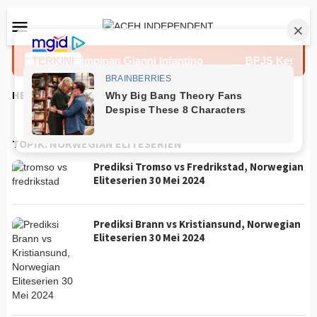
Loncat
Menu
ke
Mobile
konten
oyang Kepemimpinan Gianni Infantino
TERKINI
BPJS Kesehatan B
HEADLINES
TOPIK:
NORWEGIAN ELITESERIEN
Prediksi Tromso vs Fredrikstad, Norwegian
Eliteserien 30 Mei 2024
Prediksi Brann vs Kristiansund, Norwegian
Eliteserien 30 Mei 2024