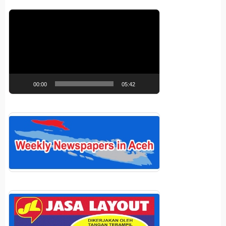
Pemutar
Video
00:00
05:42