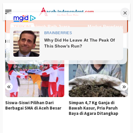
Loncat
Menu
ke
Mobile
konten
a PBB Satbrimob Raih Juara
TERKINI
Modus Peredaran Narkot
HEADLINES
«
»
Siswa-Siswi Pilihan Dari
Simpan 4,7 Kg Ganja di
Berbagai SMA di Aceh Besar
Bawah Kasur, Pria Paruh
Baya di Agara Ditangkap