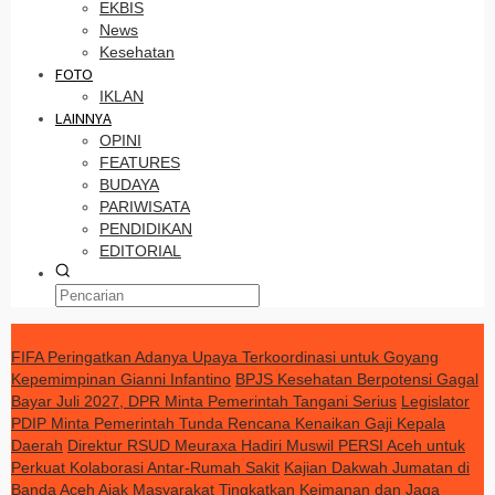
EKBIS
News
Kesehatan
FOTO
IKLAN
LAINNYA
OPINI
FEATURES
BUDAYA
PARIWISATA
PENDIDIKAN
EDITORIAL
TERKINI
FIFA Peringatkan Adanya Upaya Terkoordinasi untuk Goyang
Kepemimpinan Gianni Infantino
BPJS Kesehatan Berpotensi Gagal
Bayar Juli 2027, DPR Minta Pemerintah Tangani Serius
Legislator
PDIP Minta Pemerintah Tunda Rencana Kenaikan Gaji Kepala
Daerah
Direktur RSUD Meuraxa Hadiri Muswil PERSI Aceh untuk
Perkuat Kolaborasi Antar-Rumah Sakit
Kajian Dakwah Jumatan di
Banda Aceh Ajak Masyarakat Tingkatkan Keimanan dan Jaga