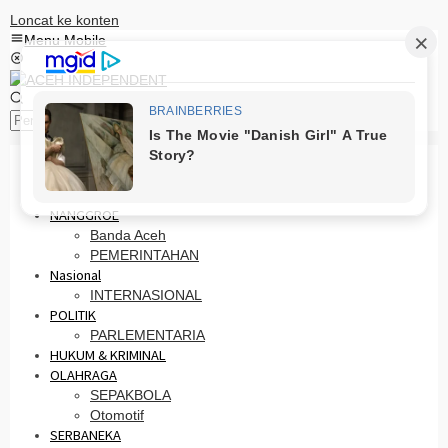
Loncat ke konten
Menu Mobile
Pencarian
HOME
PRO OTONOMI
NANGGROE
Banda Aceh
PEMERINTAHAN
Nasional
INTERNASIONAL
POLITIK
PARLEMENTARIA
HUKUM & KRIMINAL
OLAHRAGA
SEPAKBOLA
Otomotif
SERBANEKA