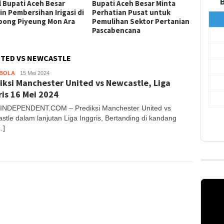
l Bupati Aceh Besar
Bupati Aceh Besar Minta
TNI d
in Pembersihan Irigasi di
Perhatian Pusat untuk
Penge
ong Piyeung Mon Ara
Pemulihan Sektor Pertanian
di Bun
Pascabencana
Capai 
ITED VS NEWCASTLE
BOLA
Aceh
15 Mei 2024
iksi Manchester United vs Newcastle, Liga
Independent
ris 16 Mei 2024
NDEPENDENT.COM – Prediksi Manchester United vs
stle dalam lanjutan Liga Inggris, Bertanding di kandang
…]