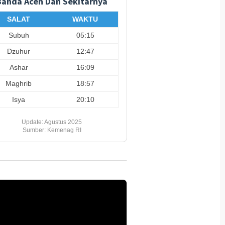
Banda Aceh Dan Sekitarnya
an Warga Kebutan
Kodim 0108/Agara Mulai
coran Lantai Jembatan
Pasang Papan Lantai
SALAT
WAKTU
ga Melur, Progres
Jembatan Gantung di Kuta
51 Persen
Ujung Agara
Subuh
05:15
Dzuhur
12:47
Ashar
16:09
Maghrib
18:57
Isya
20:10
Update: Agustus 2025
Sumber: Kemenag RI