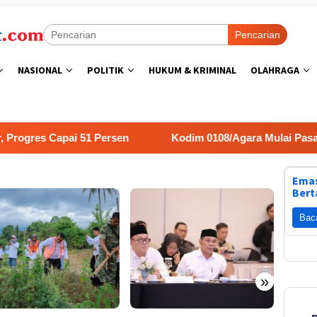
Pencarian
NASIONAL
POLITIK
HUKUM & KRIMINAL
OLAHRAGA
es Capai 51 Persen
Kodim 0108/Agara Mulai Pasang Pap
Emas
Bert
Bac
»