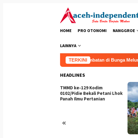
Loncat
ke
konten
HOME
PRO OTONOMI
NANGGROE
LAINNYA
ga Kebutan Pengecoran Lantai Jembatan di Bunga Melur, Progr
TERKINI
HEADLINES
TMMD ke-129 Kodim
0102/Pidie Bekali Petani Lhok
Panah Ilmu Pertanian
«