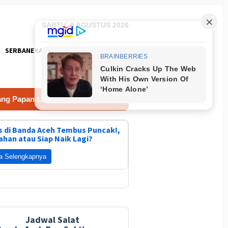
SABTU, 8 AGUSTUS 2026
SERBANEKA
FOTO
an Lantai Jembatan Gantung di Kuta Ujung Agara
TMMD 
 di Banda Aceh Tembus Puncak!,
ahan atau Siap Naik Lagi?
TMMD k
0102/Pid
a Selengkapnya
Panah I
Jadwal Salat