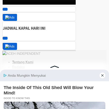
JADWAL KAPAL HARI INI
Tentang Kami
Redaksi
Kode Etik
Pedoman Media Siber
Disclaimer
Kebijakan Privasi
Jaringan Social
Facebook