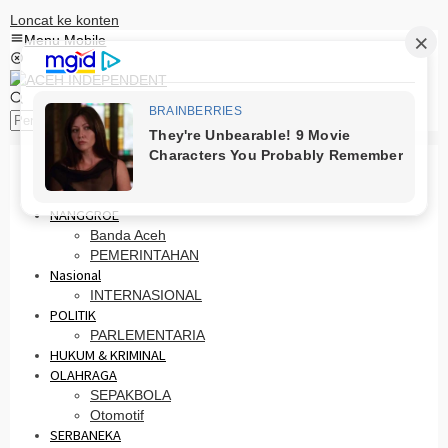
Loncat ke konten
Menu Mobile
Pencarian
HOME
PRO OTONOMI
NANGGROE
Banda Aceh
PEMERINTAHAN
Nasional
INTERNASIONAL
POLITIK
PARLEMENTARIA
HUKUM & KRIMINAL
OLAHRAGA
SEPAKBOLA
Otomotif
SERBANEKA