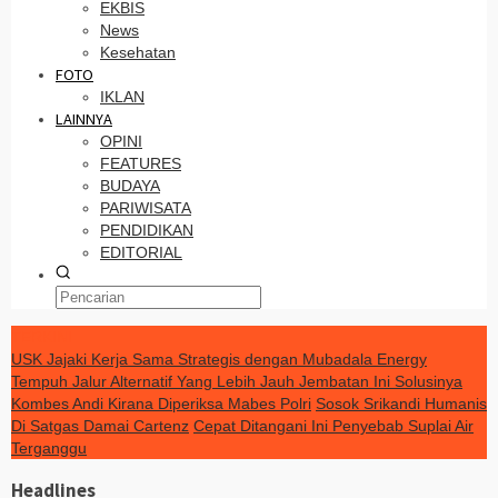
EKBIS
News
Kesehatan
FOTO
IKLAN
LAINNYA
OPINI
FEATURES
BUDAYA
PARIWISATA
PENDIDIKAN
EDITORIAL
TERKINI
USK Jajaki Kerja Sama Strategis dengan Mubadala Energy
Tempuh Jalur Alternatif Yang Lebih Jauh Jembatan Ini Solusinya
Kombes Andi Kirana Diperiksa Mabes Polri
Sosok Srikandi Humanis
Di Satgas Damai Cartenz
Cepat Ditangani Ini Penyebab Suplai Air
Terganggu
Headlines