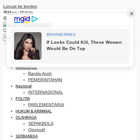
Loncat ke konten
Menu Mobile
Pencarian
HOME
PRO OTONOMI
NANGGROE
Banda Aceh
PEMERINTAHAN
Nasional
INTERNASIONAL
POLITIK
PARLEMENTARIA
HUKUM & KRIMINAL
OLAHRAGA
SEPAKBOLA
Otomotif
SERBANEKA