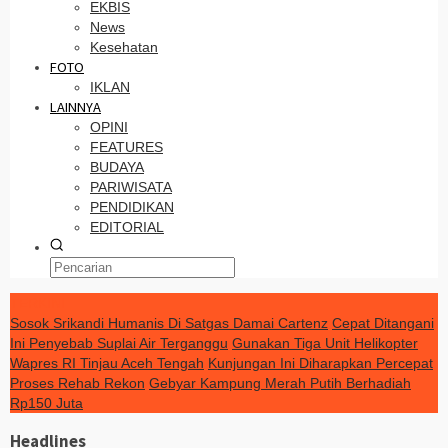
EKBIS
News
Kesehatan
FOTO
IKLAN
LAINNYA
OPINI
FEATURES
BUDAYA
PARIWISATA
PENDIDIKAN
EDITORIAL
TERKINI
Sosok Srikandi Humanis Di Satgas Damai Cartenz
Cepat Ditangani
Ini Penyebab Suplai Air Terganggu
Gunakan Tiga Unit Helikopter
Wapres RI Tinjau Aceh Tengah
Kunjungan Ini Diharapkan Percepat
Proses Rehab Rekon
Gebyar Kampung Merah Putih Berhadiah
Rp150 Juta
Headlines