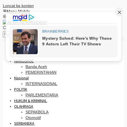
Loncat ke konten
Menu Mobile
Pencarian
HOME
PRO OTONOMI
NANGGROE
Banda Aceh
PEMERINTAHAN
Nasional
INTERNASIONAL
POLITIK
PARLEMENTARIA
HUKUM & KRIMINAL
OLAHRAGA
SEPAKBOLA
Otomotif
SERBANEKA