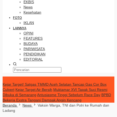
EKBIS
News
Kesehatan
FOTO
IKLAN
LAINNYA
OPINI
FEATURES
BUDAYA
PARIWISATA
PENDIDIKAN
EDITORIAL
TERKINI
Kejar Target! Satgas TMMD Aceh Selatan Tancap Gas Cor Box
Culvert
Kejar Target Air Bersih
Muktamar XVI Tapak Suci Resmi
Dibuka di Semarang
Antusiasme Tinggi Sebelum Race Day
BPBD
Bekerja Exstra Tangani Dampak Angin Kencang
Beranda
News
Vaksin Warga, TNI dan Polri ke Rumah dan
Ladang