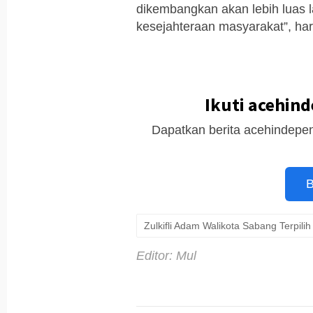
dikembangkan akan lebih luas l
kesejahteraan masyarakat”, ha
Ikuti acehin
Dapatkan berita acehindepen
B
Zulkifli Adam Walikota Sabang Terpi
Editor: Mul