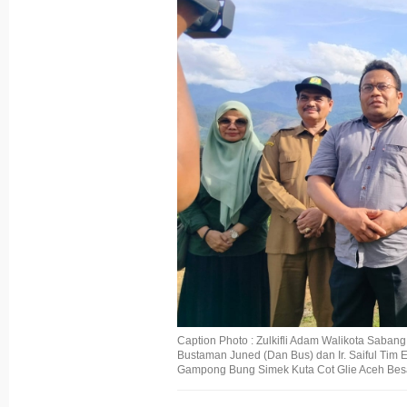
Caption Photo : Zulkifli Adam Walikota Sabang
Bustaman Juned (Dan Bus) dan Ir. Saiful T
Gampong Bung Simek Kuta Cot Glie Aceh Besar