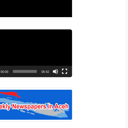
r
00:00
05:42