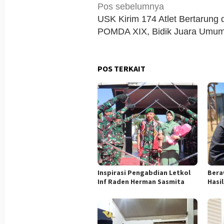
Navigasi
Pos sebelumnya
pos
USK Kirim 174 Atlet Bertarung d
POMDA XIX, Bidik Juara Umu
POS TERKAIT
Inspirasi Pengabdian Letkol
Bera
Inf Raden Herman Sasmita
Hasi