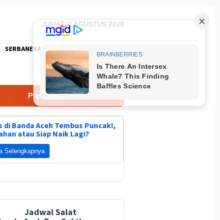
JUMAT, 7 AGUSTUS 2026
SERBANEKA
FOTO
diksi Brighton & Hove Albion vs Roma 8 Agustus 2026
 di Banda Aceh Tembus Puncak!,
ahan atau Siap Naik Lagi?
a Selengkapnya
Jadwal Salat