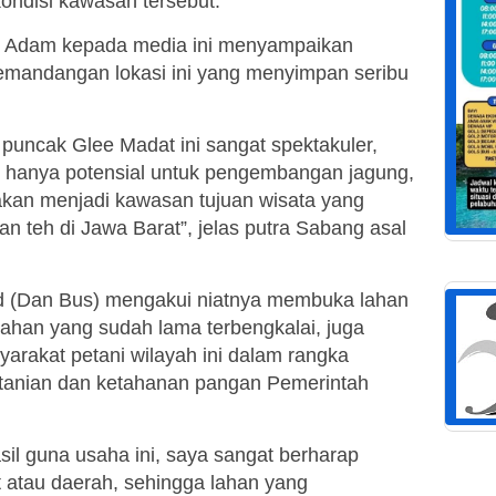
kondisi kawasan tersebut.
fli Adam kepada media ini menyampaikan
andangan lokasi ini yang menyimpan seribu
puncak Glee Madat ini sangat spektakuler,
ak hanya potensial untuk pengembangan jagung,
 akan menjadi kawasan tujuan wisata yang
n teh di Jawa Barat”, jelas putra Sabang asal
d (Dan Bus) mengakui niatnya membuka lahan
 lahan yang sudah lama terbengkalai, juga
arakat petani wilayah ini dalam rangka
tanian dan ketahanan pangan Pemerintah
il guna usaha ini, saya sangat berharap
t atau daerah, sehingga lahan yang