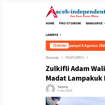
Loncat
ke
konten
HOME
PRO OTONOMI
NANGGROE
LAINNYA
Prediksi Coventry City vs Espanyol 8 Agustus 2026
TERKINI
Pr
Beranda
FEATURES
Zulkifli Adam Wali
Madat Lampakuk 
Tanjong
4 Juni 2025