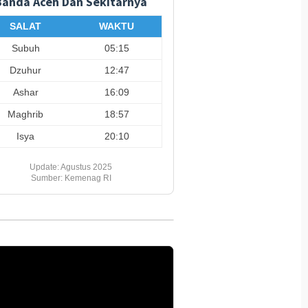
Banda Aceh Dan Sekitarnya
SALAT
WAKTU
Subuh
05:15
Dzuhur
12:47
Ashar
16:09
Maghrib
18:57
Isya
20:10
Update: Agustus 2025
Sumber: Kemenag RI