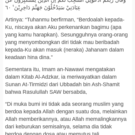
وَقَالَ رَبُّكُمُ ادْعُوْنِيْٓ اَسْتَجِبْ لَكُمْ ۗاِنَّ الَّذِيْنَ يَسْتَكْبِرُوْنَ عَنْ
عِبَادَتِيْ سَيَدْخُلُوْنَ جَهَنَّمَ دَاخِرِيْنَ ࣖ ٦٠
Artinya: “Tuhanmu berfirman, “Berdoalah kepada-
Ku, niscaya akan Aku perkenankan bagimu (apa
yang kamu harapkan). Sesungguhnya orang-orang
yang menyombongkan diri tidak mau beribadah
kepada-Ku akan masuk (neraka) Jahanam dalam
keadaan hina dina.”
Sementara itu, Imam an-Nawawi mengatakan
dalam Kitab Al-Adzkar, ia meriwayatkan dalam
Sunan At-Tirmidzi dari Ubbadah bin Ash-Shamit
bahwa Rasulullah SAW bersabda,
“Di muka bumi ini tidak ada seorang muslim yang
berdoa kepada Allah dengan suatu doa, melainkan
Allah memberikannya, atau Allah memalingkannya
dari keburukan semisalnya, selama dia tidak
berdoa dengan dosa atau memutus tali