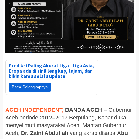
Prediksi Paling Akurat Liga - Liga Asia,
Eropa ada di sini! lengkap, tajam, dan
bikin kamu selalu update
Baca Selengkapnya
ACEH INDEPENDENT,
BANDA ACEH
– Gubernur
Aceh periode 2012–2017 Berpulang, Kabar duka
menyelimuti masyarakat Aceh. Mantan Gubernur
Aceh,
Dr. Zaini Abdullah
yang akrab disapa
Abu