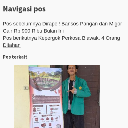
Navigasi pos
Pos sebelumnya
Dirapel! Bansos Pangan dan Migor
Cair Rp 900 Ribu Bulan Ini
Pos berikutnya
Kepergok Perkosa Biawak, 4 Orang
Ditahan
Pos terkait