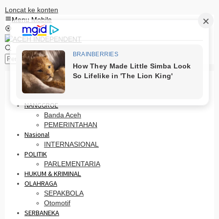
Loncat ke konten
Menu Mobile
Pencarian
HOME
PRO OTONOMI
NANGGROE
Banda Aceh
PEMERINTAHAN
Nasional
INTERNASIONAL
POLITIK
PARLEMENTARIA
HUKUM & KRIMINAL
OLAHRAGA
SEPAKBOLA
Otomotif
SERBANEKA