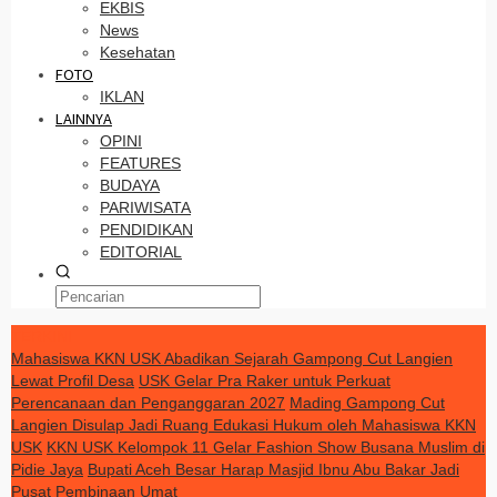
EKBIS
News
Kesehatan
FOTO
IKLAN
LAINNYA
OPINI
FEATURES
BUDAYA
PARIWISATA
PENDIDIKAN
EDITORIAL
TERKINI
Mahasiswa KKN USK Abadikan Sejarah Gampong Cut Langien
Lewat Profil Desa
USK Gelar Pra Raker untuk Perkuat
Perencanaan dan Penganggaran 2027
Mading Gampong Cut
Langien Disulap Jadi Ruang Edukasi Hukum oleh Mahasiswa KKN
USK
KKN USK Kelompok 11 Gelar Fashion Show Busana Muslim di
Pidie Jaya
Bupati Aceh Besar Harap Masjid Ibnu Abu Bakar Jadi
Pusat Pembinaan Umat