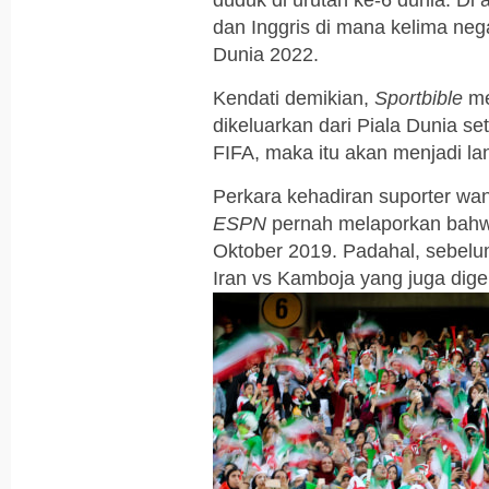
duduk di urutan ke-6 dunia. Di a
dan Inggris di mana kelima ne
Dunia 2022.
Kendati demikian,
Sportbible
me
dikeluarkan dari Piala Dunia set
FIFA, maka itu akan menjadi l
Perkara kehadiran suporter wa
ESPN
pernah melaporkan bahwa
Oktober 2019. Padahal, sebelum
Iran vs Kamboja yang juga dig