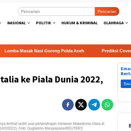
Pencarian
NASIONAL
POLITIK
HUKUM & KRIMINAL
OLAHRAGA
asi Goreng Polda Aceh
Prediksi Coventry City vs Espa
Emas
Bert
Italia ke Piala Dunia 2022,
Bac
imnya terlihat sedih usai pertandingan melawan Makedonia Utara di
s (24/3/2022). Foto: Guglielmo Mangiapane/REUTERS