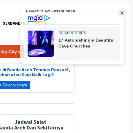
JUMAT, 7 AGUSTUS 2026
SERBANEKA
FOTO
nyol 8 Agustus 2026
Prediksi Valencia vs Newcastle Uni
 di Banda Aceh Tembus Puncak!,
ahan atau Siap Naik Lagi?
a Selengkapnya
Jadwal Salat
Banda Aceh Dan Sekitarnya