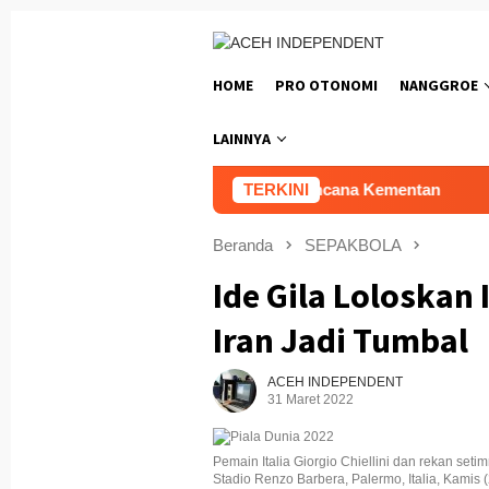
Loncat
ke
konten
HOME
PRO OTONOMI
NANGGROE
LAINNYA
n Dari Triliunan Dana Bencana Kementan
TERKINI
Lomba Masak N
Beranda
SEPAKBOLA
Ide Gila Loloskan 
Iran Jadi Tumbal
ACEH INDEPENDENT
31 Maret 2022
Pemain Italia Giorgio Chiellini dan rekan set
Stadio Renzo Barbera, Palermo, Italia, Kami