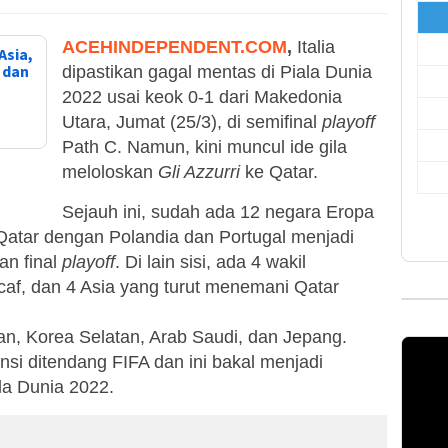
ACEHINDEPENDENT.COM
,
Italia
Asia,
, dan
dipastikan gagal mentas di Piala Dunia
2022 usai keok 0-1 dari Makedonia
Utara, Jumat (25/3), di semifinal
playoff
Path C. Namun, kini muncul ide gila
meloloskan
Gli Azzurri
ke Qatar.
Sejauh ini, sudah ada 12 negara Eropa
atar dengan Polandia dan Portugal menjadi
an final
playoff
. Di lain sisi, ada 4 wakil
f, dan 4 Asia yang turut menemani Qatar
ran, Korea Selatan, Arab Saudi, dan Jepang.
nsi ditendang FIFA dan ini bakal menjadi
la Dunia 2022.