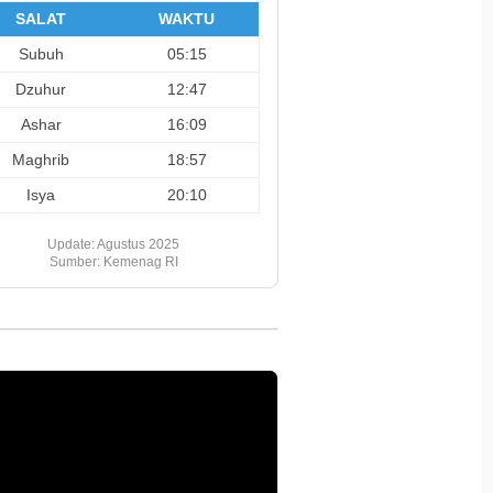
SALAT
WAKTU
Subuh
05:15
Dzuhur
12:47
Ashar
16:09
Maghrib
18:57
Isya
20:10
Update: Agustus 2025
Sumber: Kemenag RI