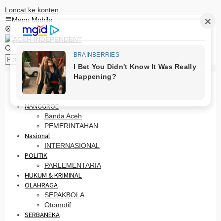
Loncat ke konten
Menu Mobile
Pencarian
HOME
PRO OTONOMI
NANGGROE
Banda Aceh
PEMERINTAHAN
Nasional
INTERNASIONAL
POLITIK
PARLEMENTARIA
HUKUM & KRIMINAL
OLAHRAGA
SEPAKBOLA
Otomotif
SERBANEKA