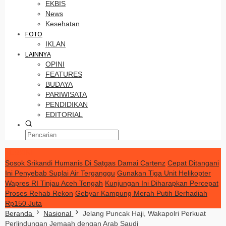
EKBIS
News
Kesehatan
FOTO
IKLAN
LAINNYA
OPINI
FEATURES
BUDAYA
PARIWISATA
PENDIDIKAN
EDITORIAL
TERKINI
Sosok Srikandi Humanis Di Satgas Damai Cartenz
Cepat Ditangani
Ini Penyebab Suplai Air Terganggu
Gunakan Tiga Unit Helikopter
Wapres RI Tinjau Aceh Tengah
Kunjungan Ini Diharapkan Percepat
Proses Rehab Rekon
Gebyar Kampung Merah Putih Berhadiah
Rp150 Juta
Beranda
Nasional
Jelang Puncak Haji, Wakapolri Perkuat
Perlindungan Jemaah dengan Arab Saudi