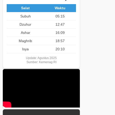
Salat
Waktu
Subuh
05:15
Dzuhur
12:47
Ashar
16:09
Maghrib
18:57
Isya
20:10
Update: Agustus 2025
Sumber: Kemenag RI