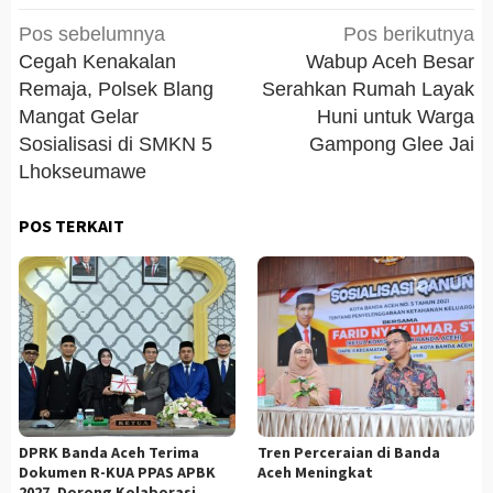
Navigasi
Pos sebelumnya
Pos berikutnya
pos
Cegah Kenakalan
Wabup Aceh Besar
Remaja, Polsek Blang
Serahkan Rumah Layak
Mangat Gelar
Huni untuk Warga
Sosialisasi di SMKN 5
Gampong Glee Jai
Lhokseumawe
POS TERKAIT
DPRK Banda Aceh Terima
Tren Perceraian di Banda
Dokumen R-KUA PPAS APBK
Aceh Meningkat
2027, Dorong Kolaborasi