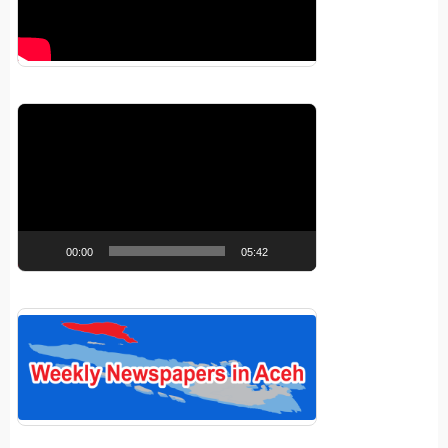
Pemutar
Video
00:00
05:42