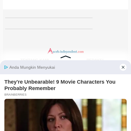
TENTANG KAMI
REDAKSI
KODE ETIK
PEDOMAN MEDIA SIBER
DISCLAIMER
KEBIJAKAN PRIVASI
JARINGAN SOCIAL
Facebook
Instagram
Youtube
RSS
@2021-2026 PT. GLOBAL BERKAH MULTIMEDIA