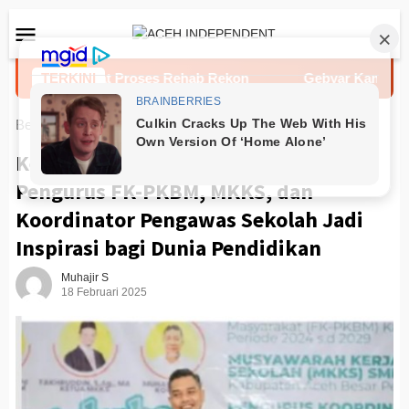
Loncat
Menu
ke
Mobile
konten
an Percepat Proses Rehab Rekon
TERKINI
Gebyar Kampung Merah
Beranda
PARLEMENTARIA
Ketua DPRK Aceh Besar Harap
Pengurus FK-PKBM, MKKS, dan
Koordinator Pengawas Sekolah Jadi
Inspirasi bagi Dunia Pendidikan
Muhajir S
18 Februari 2025