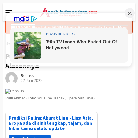
Loncat
Menu
ke
Mobile
konten
TERKINI
Legislator PDIP Minta Pemerintah Tunda Rencana Kenaik
Beranda
News
Pensiun, Raffi Ahmad Siap-siap Ini
Alasannya
Redaksi
22 Juni 2022
Raffi Ahmad (Foto: YouTube Trans7, Opera Van Java)
Prediksi Paling Akurat Liga - Liga Asia,
Eropa ada di sini! lengkap, tajam, dan
bikin kamu selalu update