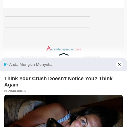
TENTANG KAMI
REDAKSI
KODE ETIK
PEDOMAN MEDIA SIBER
DISCLAIMER
KEBIJAKAN PRIVASI
JARINGAN SOCIAL
Facebook
Instagram
Youtube
RSS
@2021-2026 PT. GLOBAL BERKAH MULTIMEDIA