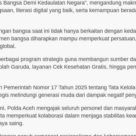
unas Bangsa Demi Kedaulatan Negara”, mengandung mak
saan, literasi digital yang baik, serta kemampuan bera
gan bangsa saat ini tidak hanya berkaitan dengan kedau
 elemen bangsa diharapkan mampu memperkuat persatuan, 
global.
g berbagai program strategis guna membangun sumber d
olah Garuda, layanan Cek Kesehatan Gratis, hingga p
ran Pemerintah Nomor 17 Tahun 2025 tentang Tata Kelol
gis melindungi generasi muda dari dampak negatif peny
ni, Polda Aceh mengajak seluruh personel dan masyara
rta memperkuat kolaborasi dalam menjaga stabilitas k
aya saing.