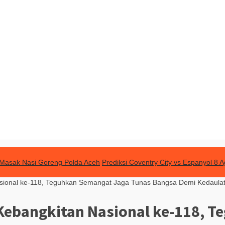
Masak Nasi Goreng Polda Aceh
Prediksi Coventry City vs Espanyol 8
asional ke-118, Teguhkan Semangat Jaga Tunas Bangsa Demi Kedaula
 Kebangkitan Nasional ke-118, 