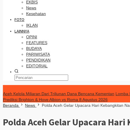
EKBIS
News
Kesehatan
FOTO
IKLAN
LAINNYA
OPINI
FEATURES
BUDAYA
PARIWISATA
PENDIDIKAN
EDITORIAL
TERKINI
Aceh Kelola Miliaran Dari Triliunan Dana Bencana Kementan
Lomba 
Prediksi Brighton & Hove Albion vs Roma 8 Agustus 2026
Beranda
News
Polda Aceh Gelar Upacara Hari Kebangkitan N
Polda Aceh Gelar Upacara Hari