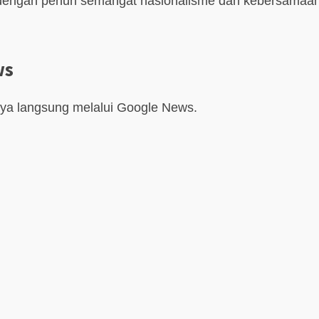
ai dengan penuh semangat nasionalisme dan kebersamaan
ws
aya langsung melalui Google News.