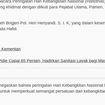
cara Peringatan Hari Kebangkitan Nasional (Harkitnas
g khidmat dengan diikuti para Pejabat Utama, Pamen, P
eh Brigjen Pol. Heri Heriyandi, S. I. K, yang dalam k
ada Hafid.
na Kementan
 Capai 65 Persen, Hadirkan Sanitasi Layak bagi Ma
negaskan bahwa peringatan Hari Kebangkitan Nasional 
tuk memperkuat semangat persatuan dan kebangkitan b