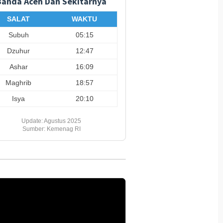
Banda Aceh Dan Sekitarnya
SALAT
WAKTU
Subuh
05:15
Dzuhur
12:47
Ashar
16:09
Maghrib
18:57
Isya
20:10
Update: Agustus 2025
Sumber: Kemenag RI