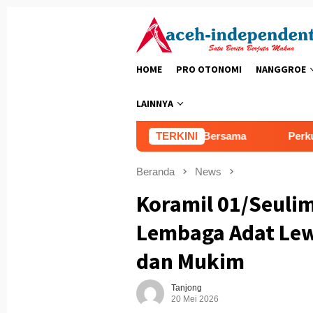
Loncat
ke
konten
HOME
PRO OTONOMI
NANGGROE
LAINNYA
h, Satumin: Demi Kemajuan Bersama
TERKINI
Perkuat Akses dan 
Beranda
News
Koramil 01/Seul
Lembaga Adat Lew
dan Mukim
Tanjong
20 Mei 2026