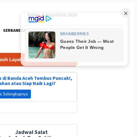
RABU, 5 AGUSTUS 2026
SERBANEKA
FOTO
i Mobil Harian
Patroli Humanis Satgas Kepolisian Ops 
 di Banda Aceh Tembus Puncak!,
ahan atau Siap Naik Lagi?
a Selengkapnya
Jadwal Salat