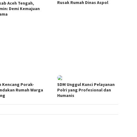
Rusak Rumah Dinas Aspol
ab Aceh Tengah,
min: Demi Kemajuan
sama
n Kencang Porak-
SDM Unggul Kunci Pelayanan
ndakan Rumah Warga
Polri yang Profesional dan
ong
Humanis