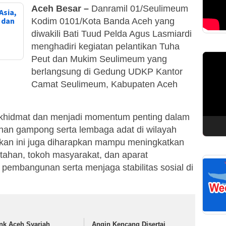
Aceh Besar –
Danramil 01/Seulimeum
Asia,
, dan
Kodim 0101/Kota Banda Aceh yang
diwakili Bati Tuud Pelda Agus Lasmiardi
menghadiri kegiatan pelantikan Tuha
Pemuta
Peut dan Mukim Seulimeum yang
Video
berlangsung di Gedung UDKP Kantor
Camat Seulimeum, Kabupaten Aceh
g khidmat dan menjadi momentum penting dalam
han gampong serta lembaga adat di wilayah
kan ini juga diharapkan mampu meningkatkan
ntahan, tokoh masyarakat, dan aparat
embangunan serta menjaga stabilitas sosial di
nk Aceh Syariah
Angin Kencang Disertai