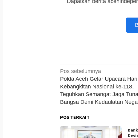
Dapatkan berita acehindepen
B
Navigasi
Pos sebelumnya
pos
Polda Aceh Gelar Upacara Hari
Kebangkitan Nasional ke-118,
Teguhkan Semangat Jaga Tun
Bangsa Demi Kedaulatan Nega
POS TERKAIT
Bank
Devi