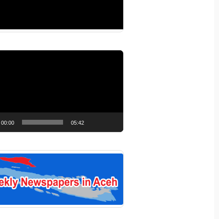
r
00:00
05:42